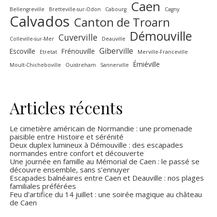
Caen
Bellengreville
Bretteville-sur-Odon
Cabourg
Cagny
Calvados
Canton de Troarn
Démouville
Cuverville
Colleville-sur-Mer
Deauville
Giberville
Escoville
Frénouville
Etretat
Merville-Franceville
Émiéville
Moult-Chicheboville
Ouistreham
Sannerville
Articles récents
Le cimetière américain de Normandie : une promenade
paisible entre Histoire et sérénité
Deux duplex lumineux à Démouville : des escapades
normandes entre confort et découverte
Une journée en famille au Mémorial de Caen : le passé se
découvre ensemble, sans s’ennuyer
Escapades balnéaires entre Caen et Deauville : nos plages
familiales préférées
Feu d’artifice du 14 juillet : une soirée magique au château
de Caen