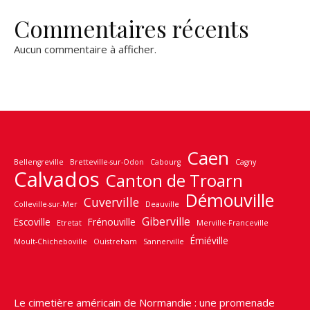
Commentaires récents
Aucun commentaire à afficher.
Caen
Bellengreville
Bretteville-sur-Odon
Cabourg
Cagny
Calvados
Canton de Troarn
Démouville
Cuverville
Colleville-sur-Mer
Deauville
Giberville
Escoville
Frénouville
Etretat
Merville-Franceville
Émiéville
Moult-Chicheboville
Ouistreham
Sannerville
Le cimetière américain de Normandie : une promenade